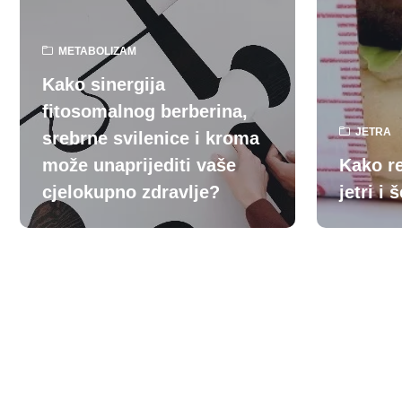
METABOLIZAM
Kako sinergija
fitosomalnog berberina,
JETRA
srebrne svilenice i kroma
može unaprijediti vaše
Kako r
cjelokupno zdravlje?
jetri i 