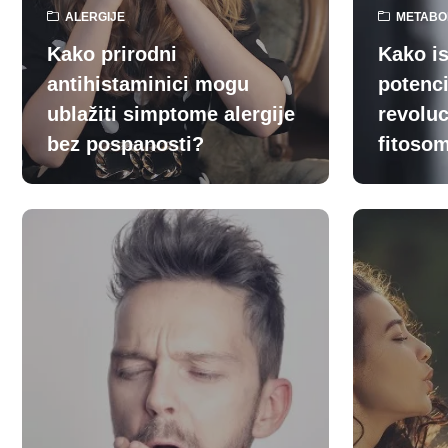
ALERGIJE
METABO
Kako prirodni
Kako is
antihistaminici mogu
potenci
ublažiti simptome alergije
revolu
bez pospanosti?
fitosom