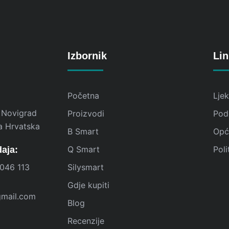
Izbornik
Lin
Početna
Lje
 Novigrad
Proizvodi
Pod
a Hrvatska
B Smart
Opći
Q Smart
Poli
daja:
046 113
Silysmart
Gdje kupiti
gmail.com
Blog
Recenzije