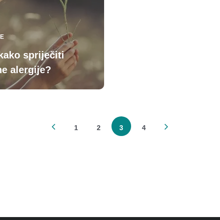
JE
kako spriječiti
ne alergije?
1
2
3
4