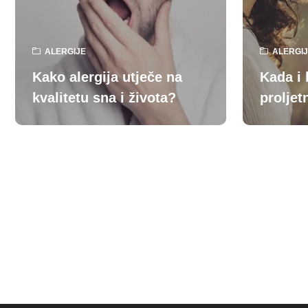
ALERGIJE
ALERGI
Kako alergija utječe na
Kada i 
kvalitetu sna i života?
proljet