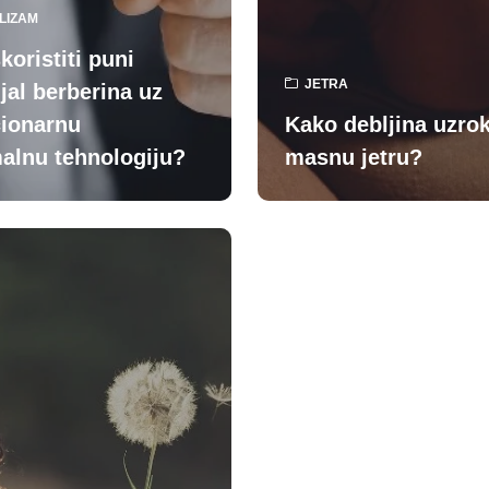
LIZAM
koristiti puni
JETRA
jal berberina uz
cionarnu
Kako debljina uzro
alnu tehnologiju?
masnu jetru?