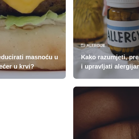
ALERGIJE
educirati masnoću u
Kako razumjeti, pr
šećer u krvi?
i upravljati alergij