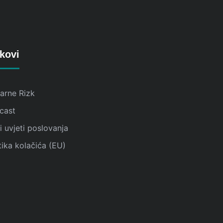
kovi
karne Rizk
cast
 uvjeti poslovanja
tika kolačića (EU)