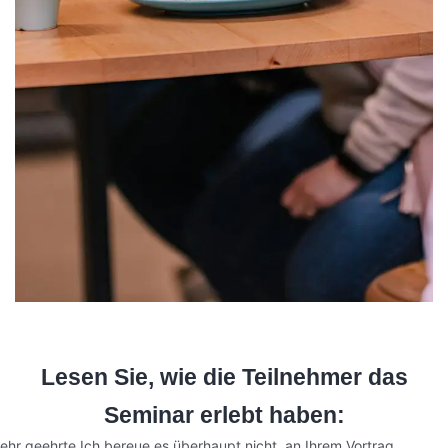
Lesen Sie, wie die Teilnehmer das
Seminar erlebt haben:
ehr geehrte,
Ich bereue es überhaupt nicht, an Ihrem Vortrag