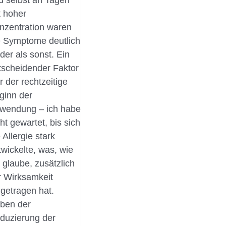
d selbst an Tagen
t hoher
nzentration waren
e Symptome deutlich
der als sonst. Ein
tscheidender Faktor
r der rechtzeitige
ginn der
wendung – ich habe
ht gewartet, bis sich
 Allergie stark
twickelte, was, wie
h glaube, zusätzlich
r Wirksamkeit
igetragen hat.
ben der
duzierung der