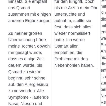
un
Einsatz. Sie empfahl
für den Eingriff. Doch
mi
uns Qsmart
als die Ärztin mein Ohr
Ko
zusammen mit einigen
untersuchte und
di
anderen Ergänzungen.
aufnahm, stellte sie
mil
fest, dass sich alles
en
Zu meiner großen
wieder normalisiert
wa
Überraschung hörte
hatte. Ich würde
Be
meine Tochter, obwohl
Qsmart allen
An
mir gesagt wurde,
empfehlen, die
nic
dass es einige Zeit
Probleme mit den
die
dauern würde, bis
Nebenhöhlen haben.
en
Qsmart zu wirken
ic
beginnt, sehr schnell
zu
auf, den Allergiesirup
be
zu verwenden. Alle
Ne
Symptome - laufende
Re
Nase, Niesen und