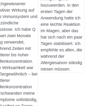
chgewiesener
loszuwerden. In den
sitiver Wirkung auf
ersten Tagen der
s Immunsystem und
Anwendung hatte ich
tzündliche
eine leichte Reaktion
ozesse. Ich habe Q
im Magen, aber das
art zwei Monate
hat sich nach ein paar
ng verwendet,
Tagen stabilisiert. Ich
hrend Zeiten mit
empfehle es allen, die
tlerer bis hoher
während der
llenkonzentration.
Allergiesaison ständig
e Wirksamkeit war
niesen müssen.
ßergewöhnlich – bei
tlerer
llenkonzentration
rschwanden meine
mptome vollständig,