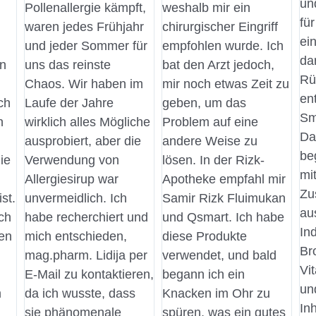
un
Pollenallergie kämpft,
weshalb mir ein
fü
waren jedes Frühjahr
chirurgischer Eingriff
ei
und jeder Sommer für
empfohlen wurde. Ich
da
en
uns das reinste
bat den Arzt jedoch,
Rü
Chaos. Wir haben im
mir noch etwas Zeit zu
en
ch
Laufe der Jahre
geben, um das
Sm
n
wirklich alles Mögliche
Problem auf eine
Da
ausprobiert, aber die
andere Weise zu
be
ie
Verwendung von
lösen. In der Rizk-
mi
Allergiesirup war
Apotheke empfahl mir
Zu
st.
unvermeidlich. Ich
Samir Rizk Fluimukan
au
ch
habe recherchiert und
und Qsmart. Ich habe
In
en
mich entschieden,
diese Produkte
Br
mag.pharm. Lidija per
verwendet, und bald
Vi
E-Mail zu kontaktieren,
begann ich ein
un
m
da ich wusste, dass
Knacken im Ohr zu
Inh
sie phänomenale
spüren, was ein gutes