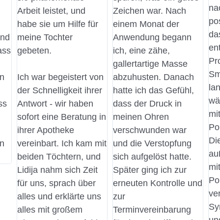
na
Arbeit leistet, und
Zeichen war. Nach
po
habe sie um Hilfe für
einem Monat der
da
und
meine Tochter
Anwendung begann
en
ass
gebeten.
ich, eine zähe,
Pr
gallertartige Masse
Sm
n
Ich war begeistert von
abzuhusten. Danach
la
der Schnelligkeit ihrer
hatte ich das Gefühl,
wä
ss
Antwort - wir haben
dass der Druck in
mit
sofort eine Beratung in
meinen Ohren
Po
ihrer Apotheke
verschwunden war
Di
n
vereinbart. Ich kam mit
und die Verstopfung
au
beiden Töchtern, und
sich aufgelöst hatte.
mit
Lidija nahm sich Zeit
Später ging ich zur
Po
für uns, sprach über
erneuten Kontrolle und
ve
alles und erklärte uns
zur
Sy
alles mit großem
Terminvereinbarung