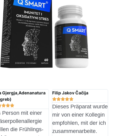
 Gjergja,Adenanatura
Filip Jakov Čačija
greb)









Dieses Präparat wurde
s Person mit einer
mir von einer Kollegin
äserpollenallergie
empfohlen, mit der ich
llen die Frühlings-
zusammenarbeite.