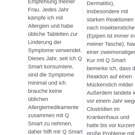
Empfehlung meiner
Dermatitis),
Frau. Jedes Jahr
insbesondere mit
kämpfe ich mit
starken Reaktionen
Allergien und habe
nach Insektenstich
übliche Tabletten zur
(Epipen ist immer in
Linderung der
meiner Tasche). Na
Symptome verwendet.
einer zweimonatige
Dieses Jahr, seit ich Q
Kur mit Q Smart
Smart konsumiere,
bemerke ich, dass d
sind die Symptome
Reaktion auf einen
minimal und ich
Mückenstich milder i
brauche keine
Außerdem landete i
üblichen
vor einem Jahr weg
Allergiemedikamente
Clostridien im
zusammen mit Q
Krankenhaus und
Smart zu nehmen,
hatte bis vor kurze
daher hilft mir Q Smart
große Probleme mit