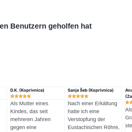
en Benutzern geholfen hat
D.K. (Koprivnica)
Sanja Šeb (Koprivnica)
Ana
(Za











t
Als Mutter eines
Nach einer Erkältung
Al
Kindes, das seit
hatte ich eine
Gr
mehreren Jahren
Verstopfung der
ste
gegen eine
Eustachischen Röhre,