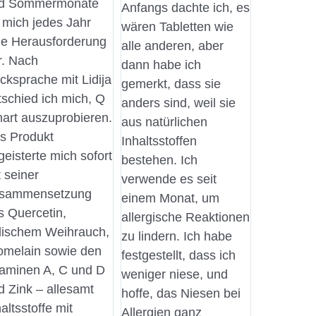
d Sommermonate
Anfangs dachte ich, es
r mich jedes Jahr
wären Tabletten wie
ne Herausforderung
alle anderen, aber
r. Nach
dann habe ich
cksprache mit Lidija
gemerkt, dass sie
tschied ich mich, Q
anders sind, weil sie
art auszuprobieren.
aus natürlichen
s Produkt
Inhaltsstoffen
geisterte mich sofort
bestehen. Ich
t seiner
verwende es seit
sammensetzung
einem Monat, um
s Quercetin,
allergische Reaktionen
dischem Weihrauch,
zu lindern. Ich habe
omelain sowie den
festgestellt, dass ich
taminen A, C und D
weniger niese, und
d Zink – allesamt
hoffe, das Niesen bei
altsstoffe mit
Allergien ganz