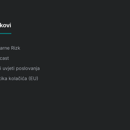
kovi
karne Rizk
cast
 uvjeti poslovanja
tika kolačića (EU)