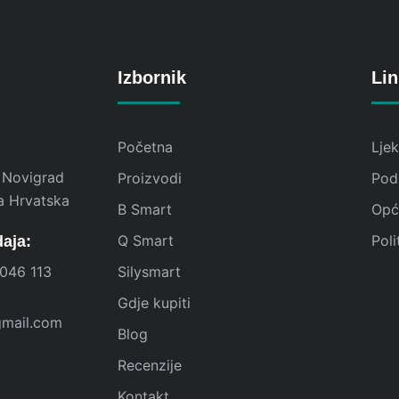
Izbornik
Lin
Početna
Lje
 Novigrad
Proizvodi
Pod
a Hrvatska
B Smart
Opći
Q Smart
Poli
daja:
046 113
Silysmart
Gdje kupiti
gmail.com
Blog
Recenzije
Kontakt