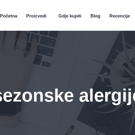
Početna
Proizvodi
Gdje kupiti
Blog
Recenzije
sezonske alergij