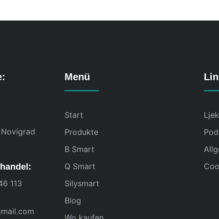
e:
Menü
Li
Start
Lje
 Novigrad
Produkte
Pod
B Smart
All
Q Smart
Cook
handel:
46 113
Silysmart
Blog
gmail.com
Wo kaufen