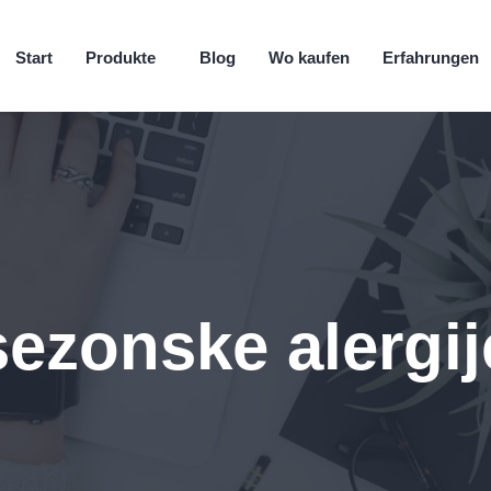
Start
Produkte
Blog
Wo kaufen
Erfahrungen
sezonske alergij