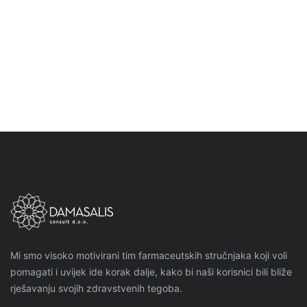
Kako prirodni antihistaminici mogu ublažiti
simptome alergije bez pospanosti?
Mi smo visoko motivirani tim farmaceutskih stručnjaka koji voli
pomagati i uvijek ide korak dalje, kako bi naši korisnici bili bliže
rješavanju svojih zdravstvenih tegoba.