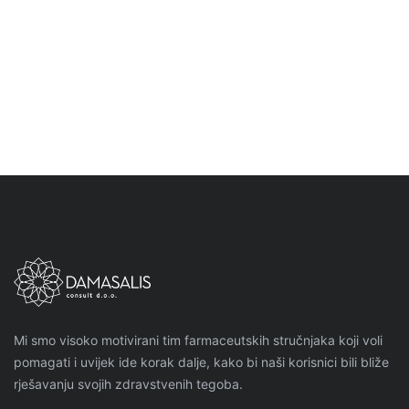
Kako prirodni antihistaminici mogu ublažiti
simptome alergije bez pospanosti?
Mi smo visoko motivirani tim farmaceutskih stručnjaka koji voli
pomagati i uvijek ide korak dalje, kako bi naši korisnici bili bliže
rješavanju svojih zdravstvenih tegoba.