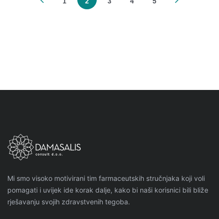
1
2
3
4
5
Mi smo visoko motivirani tim farmaceutskih stručnjaka koji voli
pomagati i uvijek ide korak dalje, kako bi naši korisnici bili bliže
rješavanju svojih zdravstvenih tegoba.