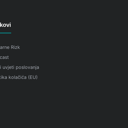
kovi
karne Rizk
cast
 uvjeti poslovanja
tika kolačića (EU)