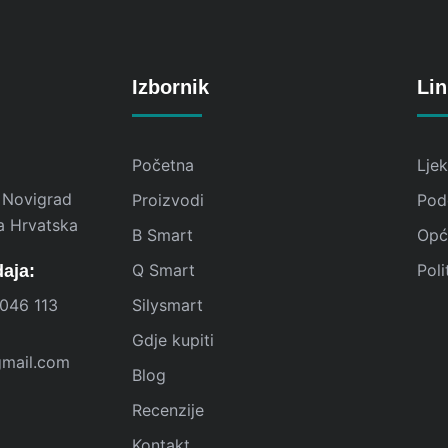
Izbornik
Lin
Početna
Lje
 Novigrad
Proizvodi
Pod
a Hrvatska
B Smart
Opći
Q Smart
Poli
daja:
046 113
Silysmart
Gdje kupiti
gmail.com
Blog
Recenzije
Kontakt