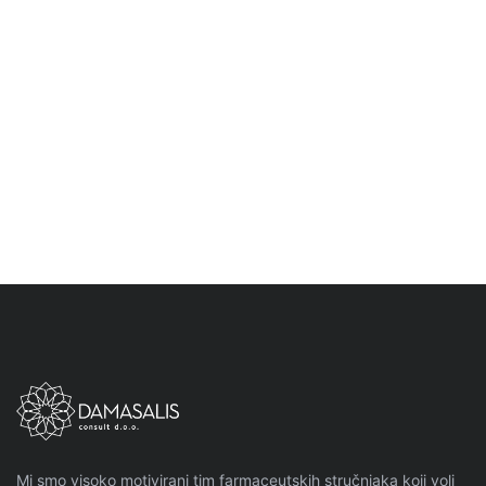
Jetra i moderna prehrana: koliko šećera naša
jetra može podnijeti?
Mi smo visoko motivirani tim farmaceutskih stručnjaka koji voli