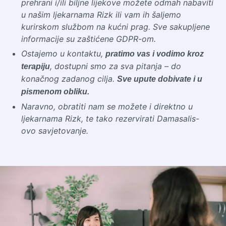
prehrani i/ili biljne lijekove možete odmah nabaviti
u našim ljekarnama Rizk ili vam ih šaljemo
kurirskom službom na kućni prag. Sve sakupljene
informacije su zaštićene GDPR-om.
Ostajemo u kontaktu,
pratimo vas i vodimo kroz
, dostupni smo za sva pitanja – do
terapiju
konačnog zadanog cilja.
Sve upute dobivate i u
pismenom obliku.
Naravno, obratiti nam se možete i direktno u
ljekarnama Rizk, te tako rezervirati Damasalis-
ovo savjetovanje.