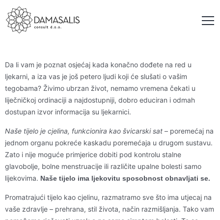
Da li vam je poznat osjećaj kada konačno dođete na red u
ljekarni, a iza vas je još petero ljudi koji će slušati o vašim
tegobama?
Živimo ubrzan život, nemamo vremena čekati u
liječničkoj ordinaciji a najdostupniji, dobro educiran i odmah
dostupan izvor informacija su ljekarnici.
Naše tijelo je cjelina, funkcionira kao švicarski sat
– poremećaj na
jednom organu pokreće kaskadu poremećaja u drugom sustavu.
Zato i nije moguće primjerice dobiti pod kontrolu stalne
glavobolje, bolne menstruacije ili različite upalne bolesti samo
lijekovima.
Naše tijelo ima ljekovitu sposobnost obnavljati se.
Promatrajući tijelo kao cjelinu, razmatramo sve što ima utjecaj na
vaše zdravlje – prehrana, stil života, način razmišljanja. Tako vam