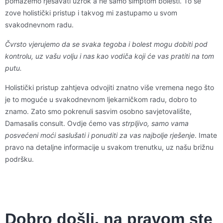
pomažemo rješavati uzrok a ne samo simptom bolesti. To se
zove holistički pristup i takvog mi zastupamo u svom
svakodnevnom radu.
Čvrsto vjerujemo da se svaka tegoba i bolest mogu dobiti pod
kontrolu, uz vašu volju i nas kao vodiča koji će vas pratiti na tom
putu.
Holistički pristup zahtjeva odvojiti znatno više vremena nego što
je to moguće u svakodnevnom ljekarničkom radu, dobro to
znamo. Zato smo pokrenuli sasvim osobno savjetovalište,
Damasalis consult. Ovdje ćemo vas
strpljivo, samo vama
posvećeni
moći saslušati i ponuditi za vas najbolje rješenje
. Imate
pravo na detaljne informacije u svakom trenutku, uz našu brižnu
podršku.
Dobro došli, na pravom ste