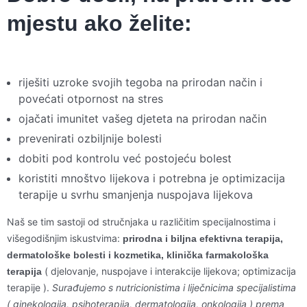
mjestu ako želite:
riješiti uzroke svojih tegoba na prirodan način i
povećati otpornost na stres
ojačati imunitet vašeg djeteta na prirodan način
prevenirati ozbiljnije bolesti
dobiti pod kontrolu već postojeću bolest
koristiti mnoštvo lijekova i potrebna je optimizacija
terapije u svrhu smanjenja nuspojava lijekova
Naš se tim sastoji od stručnjaka u različitim specijalnostima i
višegodišnjim iskustvima:
prirodna i biljna efektivna terapija,
dermatološke bolesti i kozmetika, klinička farmakološka
( djelovanje, nuspojave i interakcije lijekova; optimizacija
terapija
terapije ).
Surađujemo s nutricionistima i liječnicima specijalistima
( ginekologija, psihoterapija, dermatologija, onkologija ) prema