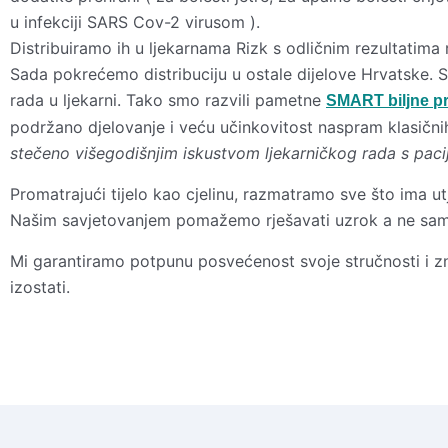
u infekciji SARS Cov-2 virusom ).
Distribuiramo ih u ljekarnama Rizk s odličnim rezultatima 
Sada pokrećemo distribuciju u ostale dijelove Hrvatske. 
rada u ljekarni. Tako smo razvili pametne
SMART biljne p
podržano djelovanje i veću učinkovitost naspram klasičnih
stečeno višegodišnjim iskustvom ljekarničkog rada s paci
Promatrajući tijelo kao cjelinu, razmatramo sve što ima utj
Našim savjetovanjem pomažemo rješavati uzrok a ne sa
Mi garantiramo potpunu posvećenost svoje stručnosti i zna
izostati.