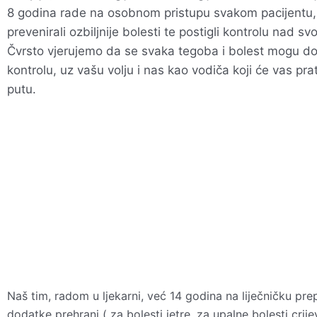
8 godina rade na osobnom pristupu svakom pacijentu,
prevenirali ozbiljnije bolesti te postigli kontrolu nad sv
Čvrsto vjerujemo da se svaka tegoba i bolest mogu do
kontrolu, uz vašu volju i nas kao vodiča koji će vas pra
putu.
Osobno
Visoko 
savjetovanje
dodaci 
Naš tim, radom u ljekarni, već 14 godina na liječničku prepo
dodatke prehrani ( za bolesti jetre, za upalne bolesti cr