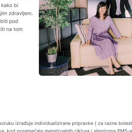
 kako bi
ojim zdravljem.
biti pod
titi na tom
efikasni
prehrani
ruku izrađuje individualizirane pripravke ( za razne bolesti 
ijeva, kod poremećaja menstrualnih ciklusa i simptoma PMS-a