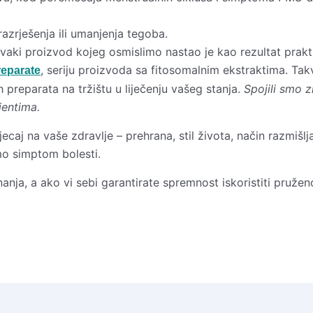
razrješenja ili umanjenja tegoba.
Svaki proizvod kojeg osmislimo nastao je kao rezultat pra
, seriju proizvoda sa fitosomalnim ekstraktima. Tak
reparate
 preparata na tržištu u liječenju vašeg stanja.
Spojili smo z
jentima.
ecaj na vaše zdravlje – prehrana, stil života, način razmišlja
mo simptom bolesti.
nja, a ako vi sebi garantirate spremnost iskoristiti pruženo