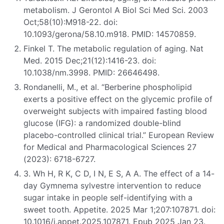
metabolism. J Gerontol A Biol Sci Med Sci. 2003
Oct;58(10):M918-22. doi:
10.1093/gerona/58.10.m918. PMID: 14570859.
Finkel T. The metabolic regulation of aging. Nat
Med. 2015 Dec;21(12):1416-23. doi:
10.1038/nm.3998. PMID: 26646498.
Rondanelli, M., et al. “Berberine phospholipid
exerts a positive effect on the glycemic profile of
overweight subjects with impaired fasting blood
glucose (IFG): a randomized double-blind
placebo-controlled clinical trial.” European Review
for Medical and Pharmacological Sciences 27
(2023): 6718-6727.
3. Wh H, R K, C D, I N, E S, A A. The effect of a 14-
day Gymnema sylvestre intervention to reduce
sugar intake in people self-identifying with a
sweet tooth. Appetite. 2025 Mar 1;207:107871. doi:
10.1016/j.appet.2025.107871. Epub 2025 Jan 23.