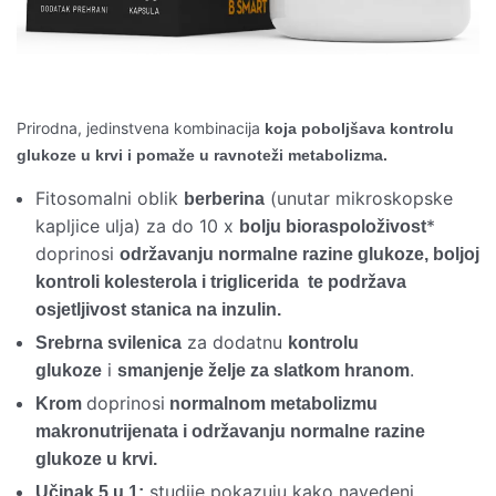
Prirodna, jedinstvena kombinacija
koja poboljšava kontrolu
glukoze u krvi i pomaže u ravnoteži metabolizma.
Fitosomalni oblik
(unutar mikroskopske
berberina
kapljice ulja) za do 10 x
*
bolju bioraspoloživost
doprinosi
održavanju normalne razine glukoze, boljoj
kontroli kolesterola i triglicerida te podržava
osjetljivost stanica na inzulin.
za dodatnu
Srebrna svilenica
kontrolu
i
.
glukoze
smanjenje želje za slatkom hranom
doprinosi
Krom
normalnom metabolizmu
makronutrijenata i održavanju normalne razine
glukoze u krvi.
studije pokazuju kako navedeni
Učinak 5 u 1: