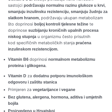
sastojci
podržavaju normalnu razinu glukoze u krvi,
smanjuju inzulinsku rezistenciju, smanjuju žudnju za
podržavaju ukupan metabolizam
slatkom hranom,
što doprinosi
te
boljoj kontroli tjelesne težine
doprinose
suzbijanju kroničnih upalnih procesa
u organizmu često prisutnih
niskog stupnja
kod specifičnih metaboličkih stanja
praćena
inzulinskom rezistencijom.
doprinosi
Vitamin B6
normalnom metabolizmu
.
proteina i glikogena
za
Vitamin D
dodatnu potporu imunološkom
odgovoru i zaštitu stanica
Primjeren za
vegetarijance i vegane
Bez glutena, alergena, hormona, aditiva i umjetnih
bojila
Proizvedeno u Hrvatskoj