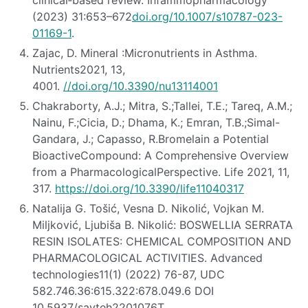
clinical‐based review. Infammopharmacology
(2023) 31:653–672
doi.org/10.1007/s10787-023-
01169-1
.
Zajac, D. Mineral :Micronutrients in Asthma.
Nutrients2021, 13,
4001.
//doi.org/10.3390/nu13114001
Chakraborty, A.J.; Mitra, S.;Tallei, T.E.; Tareq, A.M.;
Nainu, F.;Cicia, D.; Dhama, K.; Emran, T.B.;Simal-
Gandara, J.; Capasso, R.Bromelain a Potential
BioactiveCompound: A Comprehensive Overview
from a PharmacologicalPerspective. Life 2021, 11,
317.
https://doi.org/10.3390/life11040317
Natalija G. Tošić, Vesna D. Nikolić, Vojkan M.
Miljković, Ljubiša B. Nikolić: BOSWELLIA SERRATA
RESIN ISOLATES: CHEMICAL COMPOSITION AND
PHARMACOLOGICAL ACTIVITIES. Advanced
technologies11(1) (2022) 76-87, UDC
582.746.36:615.322:678.049.6 DOI
10.5937/savteh2201076T