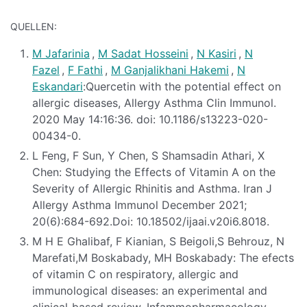
QUELLEN:
M Jafarinia
,
M Sadat Hosseini
,
N Kasiri
,
N
Fazel
,
F Fathi
,
M Ganjalikhani Hakemi
,
N
Eskandari
:Quercetin with the potential effect on
allergic diseases, Allergy Asthma Clin Immunol.
2020 May 14:16:36. doi: 10.1186/s13223-020-
00434-0.
L Feng, F Sun, Y Chen, S Shamsadin Athari, X
Chen: Studying the Effects of Vitamin A on the
Severity of Allergic Rhinitis and Asthma. Iran J
Allergy Asthma Immunol December 2021;
20(6):684-692.Doi: 10.18502/ijaai.v20i6.8018.
M H E Ghalibaf, F Kianian, S Beigoli,S Behrouz, N
Marefati,M Boskabady, MH Boskabady: The efects
of vitamin C on respiratory, allergic and
immunological diseases: an experimental and