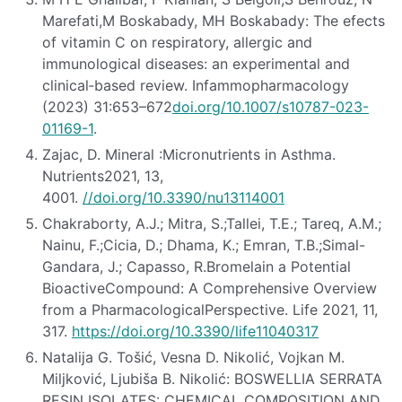
Marefati,M Boskabady, MH Boskabady: The efects
of vitamin C on respiratory, allergic and
immunological diseases: an experimental and
clinical‐based review. Infammopharmacology
(2023) 31:653–672
doi.org/10.1007/s10787-023-
01169-1
.
Zajac, D. Mineral :Micronutrients in Asthma.
Nutrients2021, 13,
4001.
//doi.org/10.3390/nu13114001
Chakraborty, A.J.; Mitra, S.;Tallei, T.E.; Tareq, A.M.;
Nainu, F.;Cicia, D.; Dhama, K.; Emran, T.B.;Simal-
Gandara, J.; Capasso, R.Bromelain a Potential
BioactiveCompound: A Comprehensive Overview
from a PharmacologicalPerspective. Life 2021, 11,
317.
https://doi.org/10.3390/life11040317
Natalija G. Tošić, Vesna D. Nikolić, Vojkan M.
Miljković, Ljubiša B. Nikolić: BOSWELLIA SERRATA
RESIN ISOLATES: CHEMICAL COMPOSITION AND